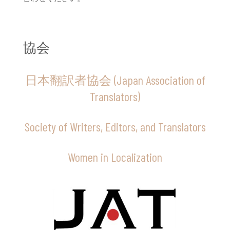
協会
日本翻訳者協会 (Japan Association of
Translators)
Society of Writers, Editors, and Translators
Women in Localization