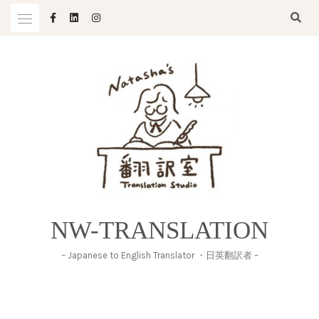
Skip
to
content
NW-TRANSLATION
– Japanese to English Translator ・日英翻訳者 –